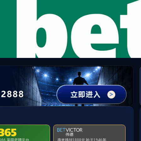
利集团登录入口 - 304永利集
创教育
孵化基地
赛事活动
创业导师
304
集团
入