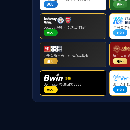
教育培
双创育人
我院教师
教研活动
研无止境
教育培训
创新创业
创新创业
304永
聚焦课堂
304永
304永