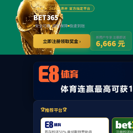
******
304永
首页
学院概况
新闻动态
双