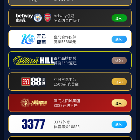
入孵条件
我校入选省级创新创业教育实践基地建设高校
2022-12-20
征集入驻大学科技园项目通知
2022-06-10
304永利集团登录入口大学科技园入孵项目评分标准
2022-04-02
我校大学科技园被认定为河南省大学科技园
2022-01-28
我校大学科技园成功认定为2021年河南省小型微型企业创业创新示范基地
2021-12-15
304永利集团登录入口大学科技园入驻申请表
2021-05-26
6条 1/1页
首页
<<
上一页
1
下一页
>>
末页
友情链接：